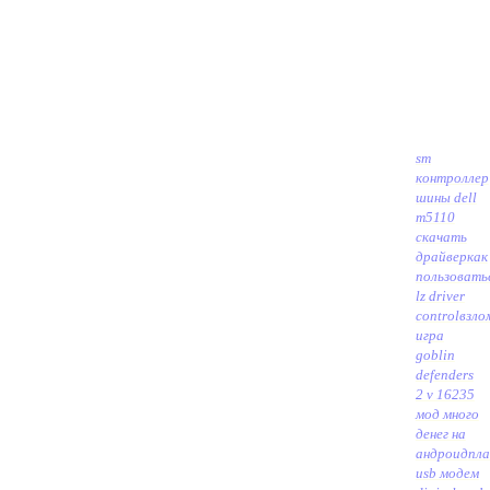
sm
контроллер
шины dell
m5110
скачать
драйвер
как
пользовать
lz driver
control
взло
игра
goblin
defenders
2 v 16235
мод много
денег на
андроид
пл
usb модем