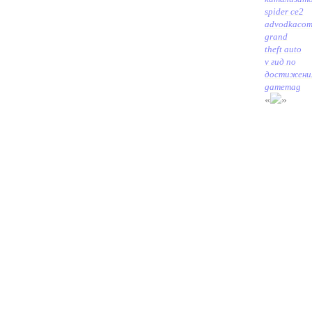
spider ce2
advodkaco
grand
theft auto
v гид по
достижени
gamemag