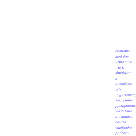
скачать
мод для
игры euro
truck
simulator
2
автобусы
sets
imgur
совет
загрузить
русификат
wasteland
2 с нашего
сайта
чтобы
для
работы