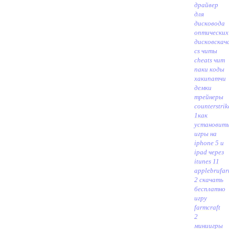
драйвер
для
дисковода
оптических
дисков
скач
cs читы
cheats чит
паки коды
хакипатчи
демки
трейнеры
counterstrik
1
как
установит
игры на
iphone 5 и
ipad через
itunes 11
applebru
far
2 скачать
бесплатно
игру
farmcraft
2
миниигры