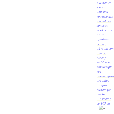
в windows
7 и vista
или мой
компьютер
в windows
xp
xerox
workcentre
3119
драйвер
сканер
advodkaco
avg pc
tuneup
2014 ключ
активации
key
активация
a
graphics
plugins
bundle for
adobe
illustrator
cc 105 en