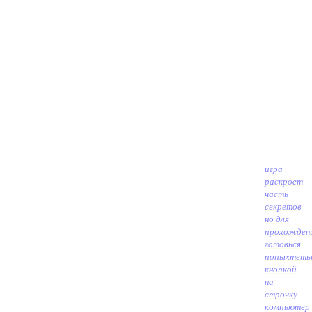
игра
раскроет
часть
секретов
но для
прохожден
готовься
попыхтеть
кнопкой
на
строчку
компьютер