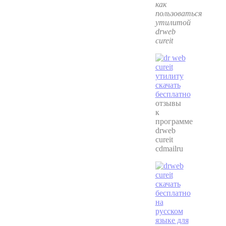
как
пользоваться
утилитой
drweb
cureit
отзывы
к
программе
drweb
cureit
cdmailru