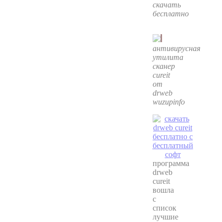
скачать
бесплатно
антивирусная
утилита
сканер
cureit
от
drweb
wuzupinfo
программа
drweb
cureit
вошла
с
список
лучшие