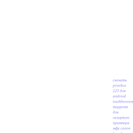
скачать
printbot
225 для
android
trashboxru
ч
торрент
для
лазерного
принтера
мфу canon