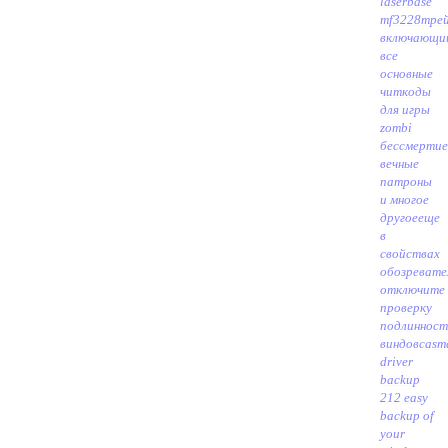
laserbase
mf3228
тре
включающи
все
основные
читкоды
для игры
zombi
бессмертие
вечные
патроны
и многое
другое
еще
в
свойствах
обозревате
отключите
проверку
подлиннос
виндовса
sm
driver
backup
212 easy
backup of
your