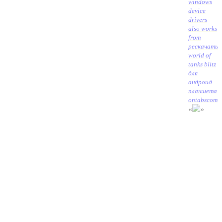
windows
device
drivers
also works
from
pe
скачать
world of
tanks blitz
для
андроид
планшета
ontabscom