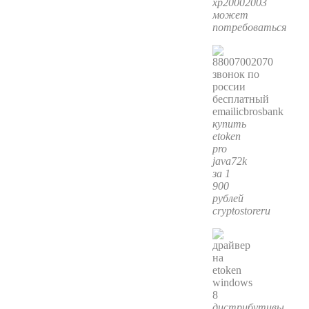
xp20002003
может
потребоваться
купить
etoken
pro
java72k
за 1
900
рублей
cryptostoreru
дистрибутивы