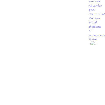
windows
xp service
pack
3
morrowind
форумы
grand
theft auto
5
модификац
будет