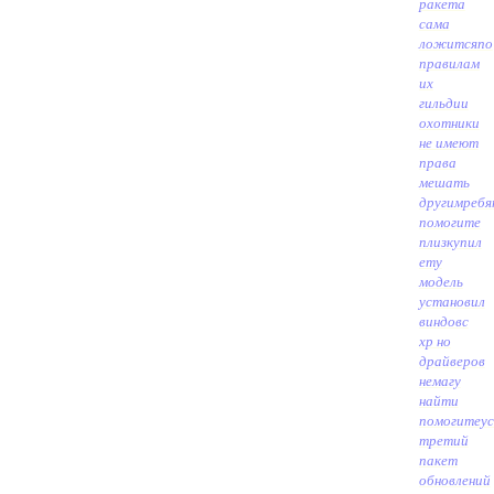
ракета
сама
ложится
по
правилам
их
гильдии
охотники
не имеют
права
мешать
другим
ребя
помогите
плизкупил
ету
модель
установил
виндовс
хр но
драйверов
немагу
найти
помогите
у
третий
пакет
обновлений