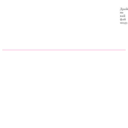
Драй
на
вай
фай
моду