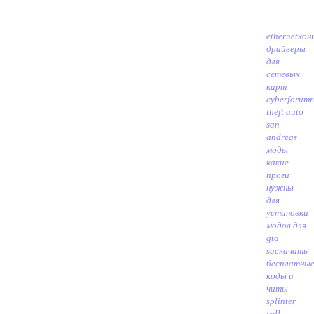
ethernetко
драйверы
для
сетевых
карт
cyberforumr
theft auto
san
andreas
моды
какие
проги
нужны
для
установки
модов для
gta
sa
скачать
бесплатны
коды и
читы
splinter
cell