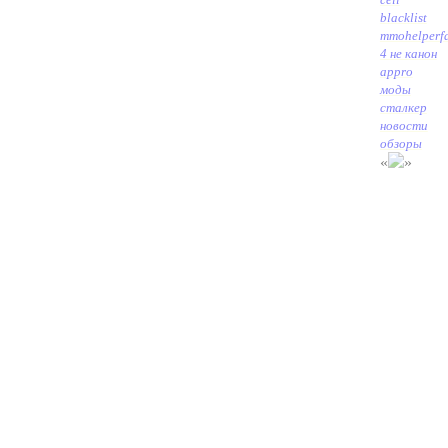
blacklist
mmohelper
f
4 не канон
appro
моды
сталкер
новости
обзоры