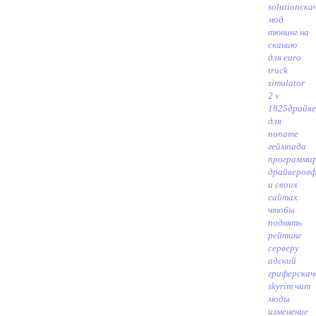
solution
ска
мод
тюнинг на
сканию
для euro
truck
simulator
2 v
1825
драйв
для
noname
геймпада
программир
драйверов
ф
и своих
сайтах
чтобы
поднять
рейтинг
серверу
адский
грифер
скач
skyrim чит
моды
изменение