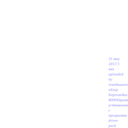
31 may
2013 5
min
uploaded
by
rozetkauaп
обзор
httprozetka
80004
драй
устанавлив
с
программы
driver
pack