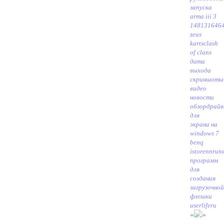
запуска
arma iii 3
1481316464
zeus
karts
clash
of clans
дата
выхода
скриншоты
видео
новости
обзор
драйв
для
экрана на
windows 7
benq
istorennru
п
программ
для
создания
загрузочной
флешки
userliferu