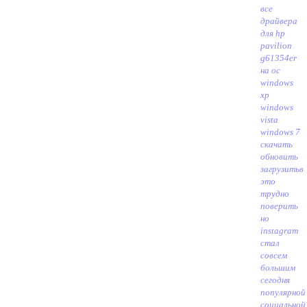
все
драйвера
для hp
pavilion
g61354er
на ос
windows
xp
windows
vista
windows 7
скачать
обновить
загрузить
в
это
трудно
поверить
но
instagram
стал
совсем
большим
сегодня
популярной
социальной