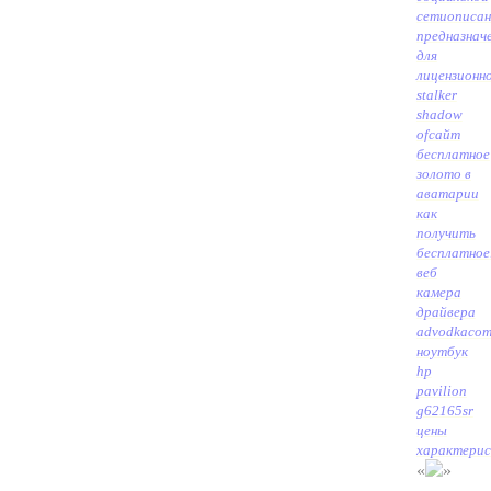
сети
описан
предназнач
для
лицензионн
stalker
shadow
of
сайт
бесплатное
золото в
аватарии
как
получить
бесплатное
веб
камера
драйвера
advodkaco
ноутбук
hp
pavilion
g62165sr
цены
характери