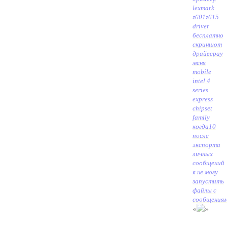
lexmark
z601z615
driver
бесплатно
скриншот
драйвера
у
меня
mobile
intel 4
series
express
chipset
family
когда
10
после
экспорта
личных
сообщений
я не могу
запустить
файлы с
сообщения