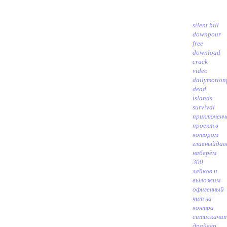
silent hill
downpour
free
download
crack
video
dailymotion
dead
islands
survival
приключенч
проект в
котором
главный
дав
наберём
300
лайков и
выложим
офигенный
чит на
контра
сити
скача
драйвер