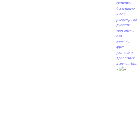
скачать
бесплатно
и без
регистрац
русская
версия
стан
для
заточки
фрез
угловых и
прорезных
dverizamkio