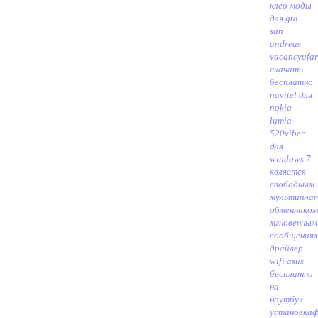
клео моды
для gta
san
andreas
vacancyufa
скачать
бесплатно
navitel для
nokia
lumia
520
viber
для
windows 7
является
свободным
мультипла
обменником
мгновенным
сообщения
драйвер
wifi asus
бесплатно
на
ноутбук
установка
ф