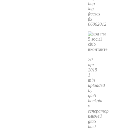
bug
lag
freezes
fix
06062012
20
apr
2015
1
min
uploaded
by
gta5
hackgta
v
генератор
ключей
gta5
hack