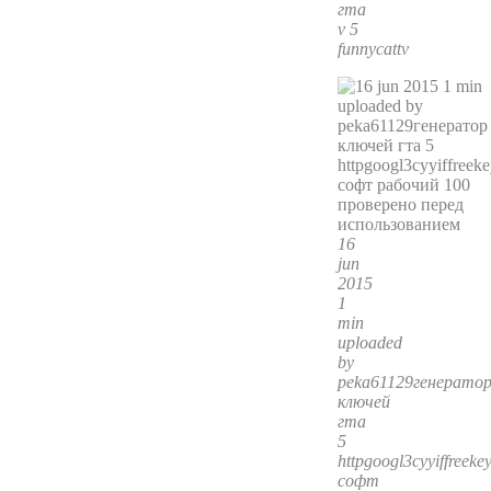
гта
v 5
funnycattv
16
jun
2015
1
min
uploaded
by
peka61129генерато
ключей
гта
5
httpgoogl3cyyiffreeke
софт