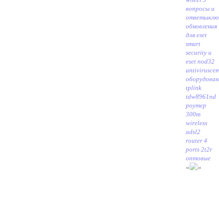
вопросы и
ответы
клю
обновления
для eset
smart
security и
eset nod32
antivirus
се
оборудован
tplink
tdw8961nd
роутер
300m
wireless
adsl2
router 4
ports 2t2r
оптовые