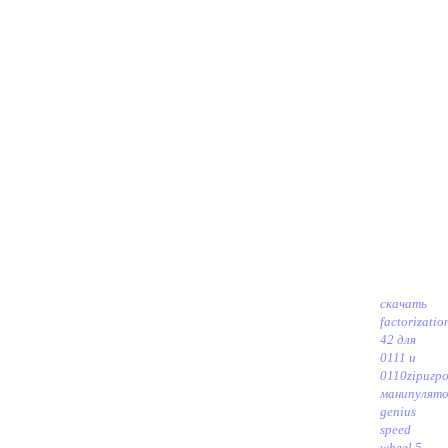
скачать
factorizatio
42 для
0111 и
0110zip
игр
манипулят
genius
speed
wheel 5