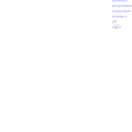
принтер с
невероятно
скоростью
печати в
28