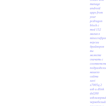
manage
android
apps from
your
pc
dragon
block c
mod 152
магия в
minecraft
ре
версии
драйверов
вы
можете
скачать с
соответст
подраздело
нашего
сайта
xavi
x7005q 2
usb и dlink
dsl200
usb
лазерны
чернобелый