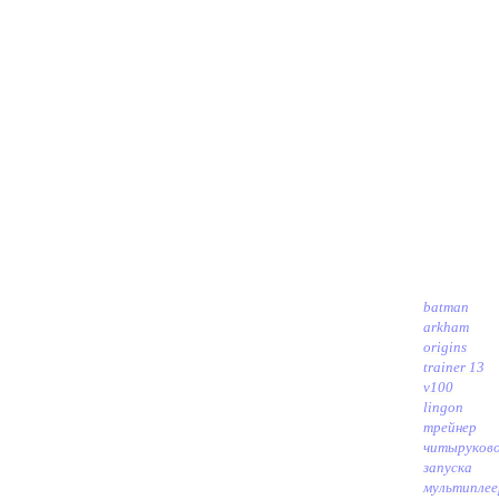
batman
arkham
origins
trainer 13
v100
lingon
трейнер
читы
руков
запуска
мультиплее