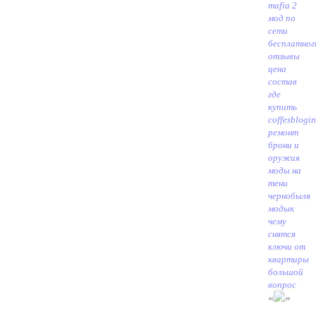
mafia 2
мод по
сети
бесплатно
г
отзывы
цена
состав
где
купить
coffesblogin
ремонт
брони и
оружия
моды на
тени
чернобыля
моды
к
чему
снятся
ключи от
квартиры
большой
вопрос