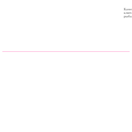
Каме
ключ
рыба