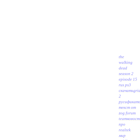
the
walking
dead
season 2
episode 15
rus ps3
скачать
gri
2
русификат
текст от
zog forum
team
новост
про
realtek
мир