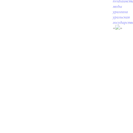
nvidia
инст
моды
уралгаха
уральская
государств