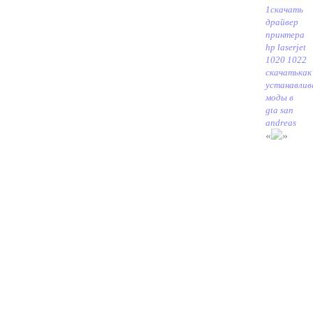
1
скачать
драйвер
принтера
hp laserjet
1020 1022
скачать
как
устанавлив
моды в
gta san
andreas