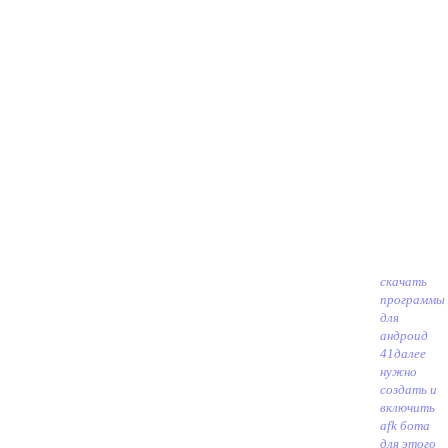
скачать
программы
для
андроид
41
далее
нужно
создать и
включить
afk бота
для этого