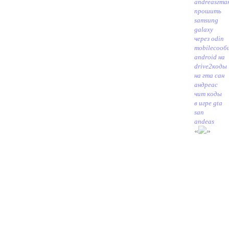
andreasгта
прошить
samsung
galaxy
через odin
mobile
сооб
android на
drive2
коды
на гта сан
андреас
чит коды
в игре gta
san
andeas