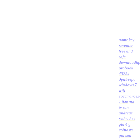
game key
revealer
free and
safe
download
h
probook
4525s
драйвера
windows 7
wifi
восстановл
1 для gta
iv san
andreas
моды для
gta 4 g
коды на
gta san