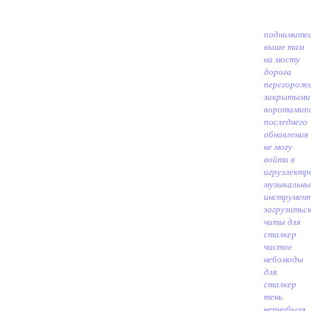
поднимите
выше там
на мосту
дорога
перегорож
закрытыми
воротами
п
последнего
обновления
не могу
войти в
игру
электр
музыкальны
инструмен
загрузить
с
читы для
сталкер
чистое
небо
моды
для
сталкер
тень
чернобыля