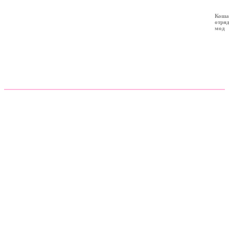
Коша
отря
мод