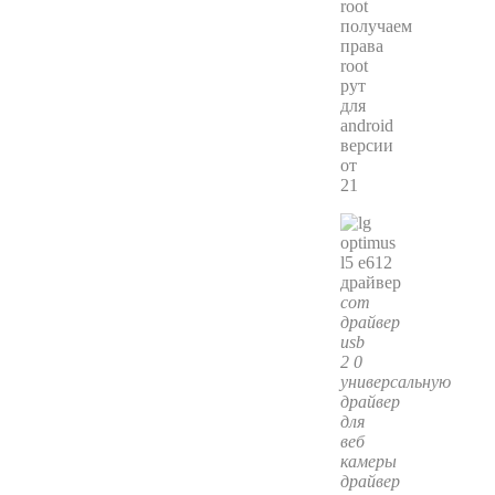
root
получаем
права
root
рут
для
android
версии
от
21
com
драйвер
usb
2 0
универсальную
драйвер
для
веб
камеры
драйвер