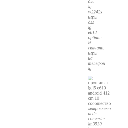
для
lg
w2242s
игры
для
lg
e612
optimus
l5
скачать
игры
на
телефон
lg
микросхема
dcdc
converter
lm3530