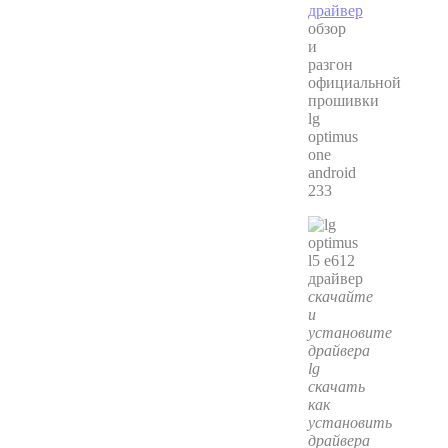
обзор
и
разгон
официальной
прошивки
lg
optimus
one
android
233
скачайте
и
установите
драйвера
lg
скачать
как
установить
драйвера