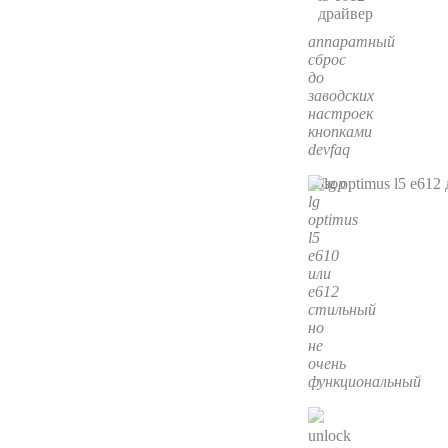
аппаратный
сброс
до
заводских
настроек
кнопками
devfaq
обзор
lg
optimus
l5
e610
или
e612
стильный
но
не
очень
функциональный
unlock