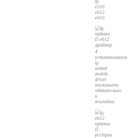
lg
e510
e612
e610
4
устанавливаем
lg
united
mobile
driver
поставить
обязательно
и
msxmlmsi
lg
e612
optimus
l5
pcchipsu