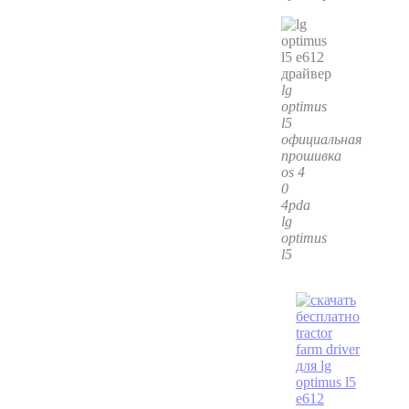
lg
optimus
l5
официальная
прошивка
os 4
0
4pda
lg
optimus
l5