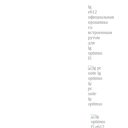
lg
e612
официальная
прошивка
со
встроенным
рутом
для
lg
optimus
l5
lg
pc
suite
lg
optimus