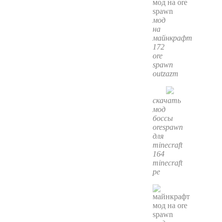
мод
на
майнкрафт
172
ore
spawn
outzazm
скачать
мод
боссы
orespawn
для
minecraft
164
minecraft
pe