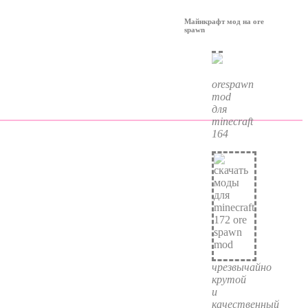
Майнкрафт мод на ore
spawn
orespawn
mod
для
minecraft
164
чрезвычайно
крутой
и
качественный