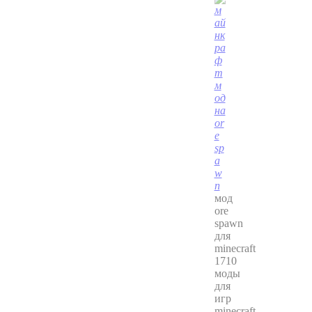
мод
ore
spawn
для
minecraft
1710
моды
для
игр
minecraft