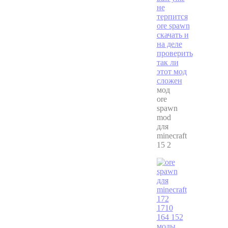
мод
ore
spawn
mod
для
minecraft
15 2