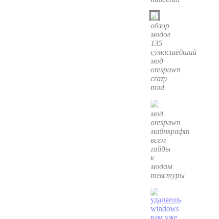
обзор
модов
135
сумасшедший
мод
orespawn
crazy
mod
мод
orespawn
майнкрафт
всем
гайды
к
модам
текстуры