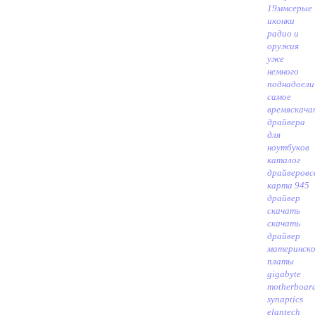
19мм
серые
иконки
радио и
оружия
уже
немного
поднадоели
самое
время
скача
драйвера
для
ноутбуков
каталог
драйверов
с
карта 945
драйвер
скачать
скачать
драйвер
материнск
платы
gigabyte
motherboar
synaptics
elantech