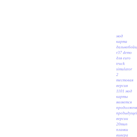
мод
карта
дальнобой
r37 demo
для euro
truck
simulator
2
тестовая
версия
1101 мод
карты
является
продолжен
предыдуще
версии
20
тип
планки
вивера