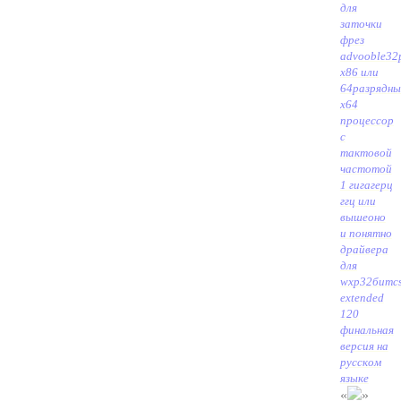
для
заточки
фрез
advooble
32
x86 или
64разрядн
x64
процессор
с
тактовой
частотой
1 гигагерц
ггц или
выше
оно
и понятно
драйвера
для
wxp32бит
c
extended
120
финальная
версия на
русском
языке