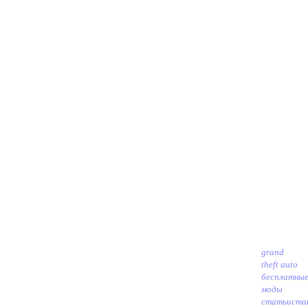
grand
theft auto
бесплатны
моды
статьи
ста