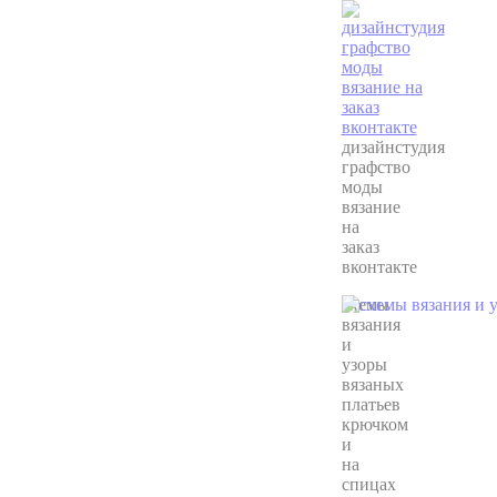
дизайнстудия
графство
моды
вязание
на
заказ
вконтакте
схемы
вязания
и
узоры
вязаных
платьев
крючком
и
на
спицах