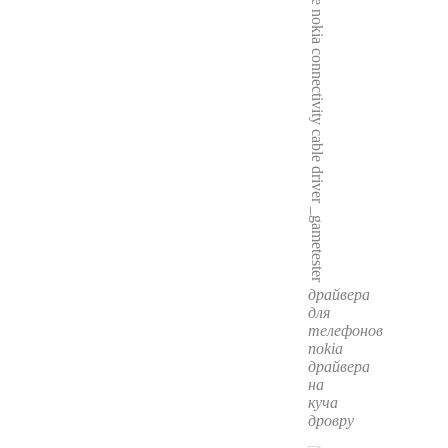
драйвера
для
телефонов
nokia
драйвера
на
куча
дровру