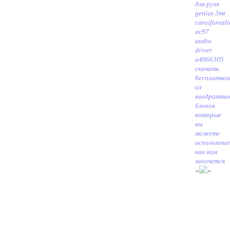
для руля
genius 3mt
caraifa
realt
ac97
audio
driver
a4066305
скачать
бесплатно
из
квадратны
блоков
которые
вы
можете
использова
как вам
захочется