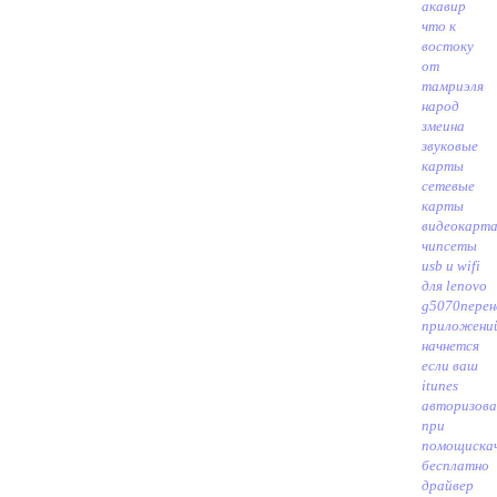
акавир
что к
востоку
от
тамриэля
народ
змеи
на
звуковые
карты
сетевые
карты
видеокарт
чипсеты
usb и wifi
для lenovo
g5070
перен
приложени
начнется
если ваш
itunes
авторизова
при
помощи
ска
бесплатно
драйвер