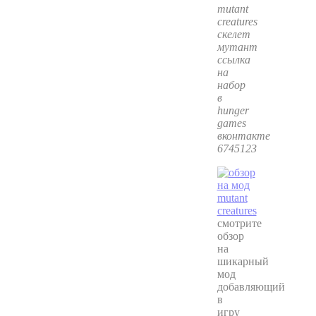
mutant
creatures
скелет
мутант
ссылка
на
набор
в
hunger
games
вконтакте
6745123
смотрите
обзор
на
шикарный
мод
добавляющий
в
игру