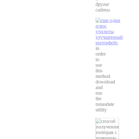
другие
сайты
in
order
to
use
this
method
download
and
run
the
runasdate
utility