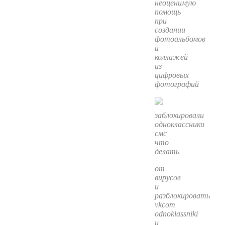
неоценимую
помощь
при
создании
фотоальбомов
и
коллажей
из
цифровых
фотографий
заблокировали
одноклассники
смс
что
делать
от
вирусов
и
разблокировать
vkcom
odnoklassniki
и