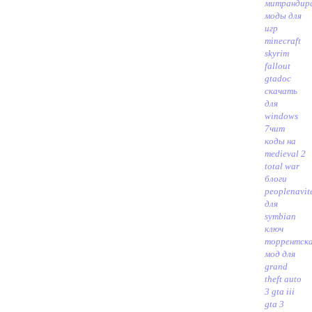
митрандир
моды для
игр
minecraft
skyrim
fallout
gta
doc
скачать
для
windows
7
чит
коды на
medieval 2
total war
блоги
people
navit
для
symbian
ключ
торрент
ск
мод для
grand
theft auto
3 gta iii
gta 3