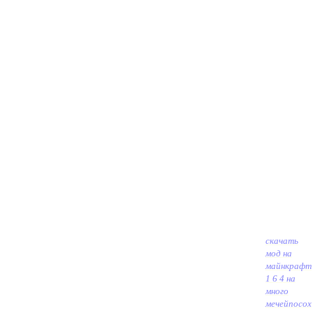
скачать
мод на
майнкрафт
1 6 4 на
много
мечей
посох