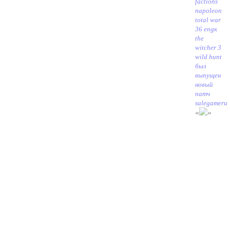
factions
napoleon
total war
36 eng
к
the
witcher 3
wild hunt
был
выпущен
новый
патч
salegameru