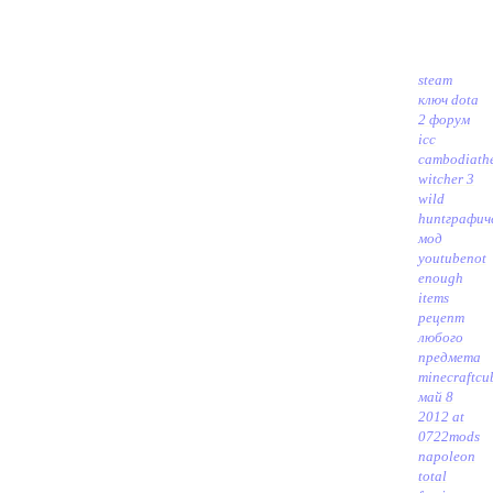
steam
ключ dota
2 форум
icc
cambodia
th
witcher 3
wild
huntграфич
мод
youtube
not
enough
items
рецепт
любого
предмета
minecraftcu
май 8
2012 at
0722
mods
napoleon
total