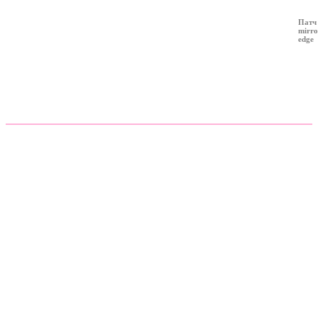
Патч
mirro
edge