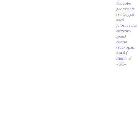
10
adobe
photoshop
cs6 форум
клуб
fotoru
беспл
скачать
гранд
смета
crack кряк
для 8 fl
studio ivt