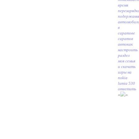
время
перезарядк
подержанн
автомобил
в
саратове
саратов
авто
как
настроить
раздел
моя семья
и скачать
игры на
nokia
lumia 530
ответить