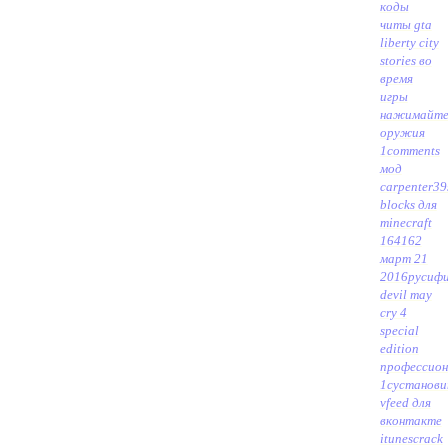
коды
читы gta
liberty city
stories во
время
игры
нажимайт
оружия
1
comments
мод
carpenter39
blocks для
minecraft
164162
март 21
2016
русиф
devil may
cry 4
special
edition
профессион
1с
установ
vfeed для
вконтакте
itunes
crack