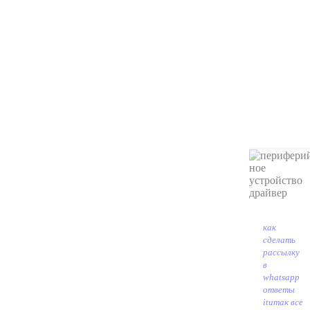
как
сделать
рассылку
в
whatsapp
ответы
it
итак все