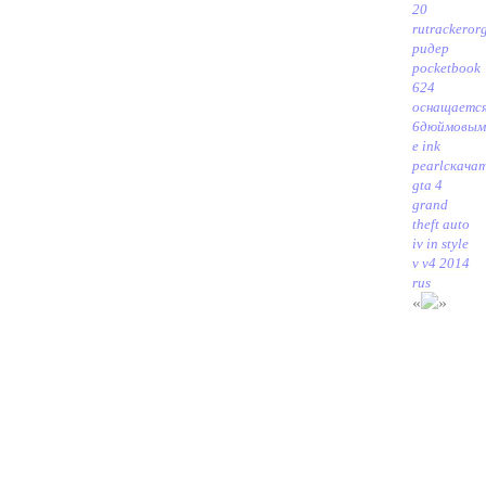
20
rutrackeror
ридер
pocketbook
624
оснащаетс
6дюймовым
e ink
pearl
скача
gta 4
grand
theft auto
iv in style
v v4 2014
rus