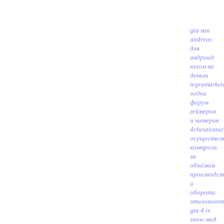
gta san
andreas
для
андроид
взлом на
деньги
tegramarket
лодка
форум
геймеров
и читеров
4cheat
егаис
осуществл
контроль
за
объёмом
производст
и
оборота
этилового
m
gta 4 iv
snow мод