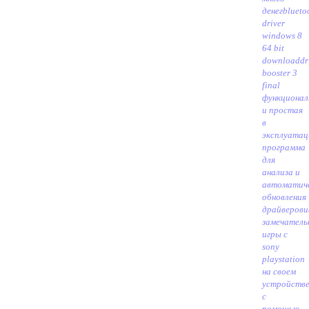
денег
blueto
driver
windows 8
64 bit
download
dr
booster 3
final
функционал
и простая
в
эксплуатац
программа
для
анализа и
автоматич
обновления
драйверов
и
замечатель
игры с
sony
playstation
на своем
устройств
с
помощью