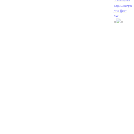
эмулятора
psx fpse
for