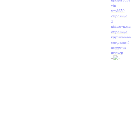
процессоре
via
wm8650
страница
2
ublazeru
гла
страница
крупнейши
открытый
торрент
трекер