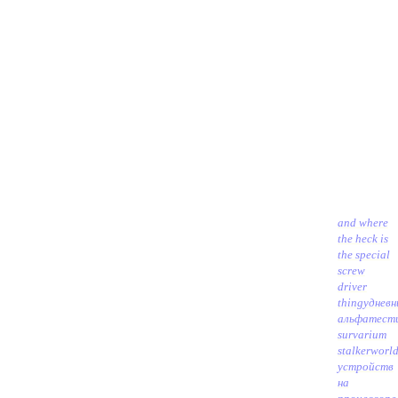
and where
the heck is
the special
screw
driver
thingy
дневн
альфатест
survarium
stalkerworl
устройств
на