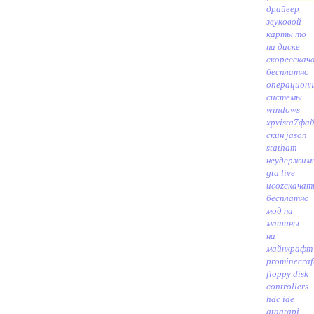
драйвер
звуковой
карты то
на диске
скорее
скач
бесплатно
операцион
системы
windows
xpvista7
фай
скин jason
statham
неудержим
gta live
ucoz
скачат
бесплатно
мод на
машины
на
майнкрафт
prominecraf
floppy disk
controllers
hdc ide
ataatapi