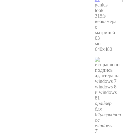
genius
look
315fs
вебкамера
с
матрицей
03
мп
640x480
драйвер
для
64разрядной
ос
windows
7