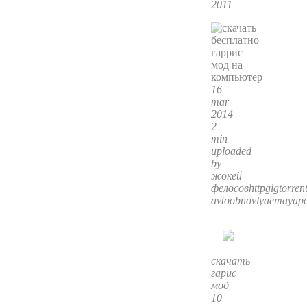
2011
16
mar
2014
2
min
uploaded
by
жокей
фелосовhttpgigtorre
avtoobnovlyaemayapc
скачать
гарис
мод
10