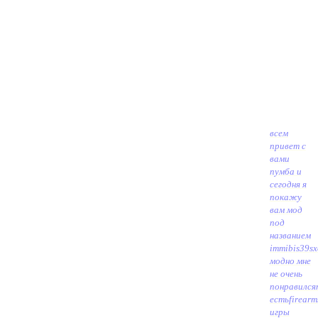
всем
привет с
вами
пумба и
сегодня я
покажу
вам мод
под
названием
immibis39s
модно мне
не очень
понравился
есть
firearm
игры