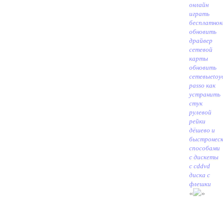
онлайн
играть
бесплатно
к
обновить
драйвер
сетевой
карты
обновить
сетевые
toy
passo как
устранить
стук
рулевой
рейки
дёшево и
быстро
нес
способами
с дискеты
с cddvd
диска с
флешки