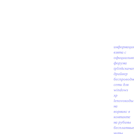
информаци
взята с
официально
форума
tplink
скача
драйвер
беспроводн
сети для
windows
xp
lenovo
коды
на
вормикс в
контакте
на рубины
бесплатны
читы