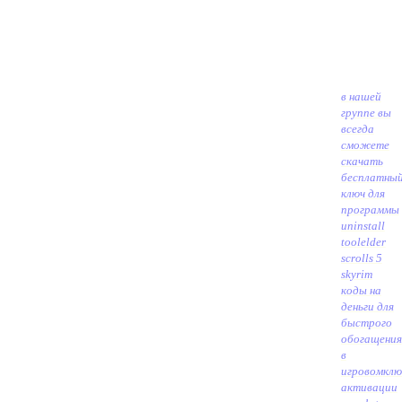
в нашей
группе вы
всегда
сможете
скачать
бесплатны
ключ для
программы
uninstall
tool
elder
scrolls 5
skyrim
коды на
деньги для
быстрого
обогащения
в
игровом
клю
активации