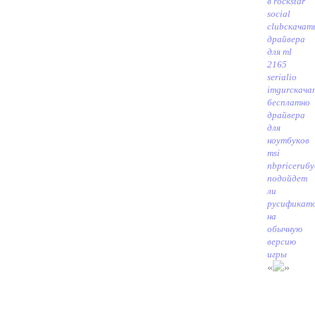
в rockstar
social
club
скачат
драйвера
для ml
2165
serialio
imgur
скача
бесплатно
драйвера
для
ноутбуков
msi
nbpriceru
бу
подойдет
ли
русификат
на
обычную
версию
игры