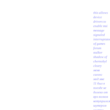
this allows
device
drivers to
enable msi
message
signaled
interrupts
zo
of games
forum
stalker
shadow of
chernobyl
clear
у
меня
сиегос
мод мне
11 был в
поезде не
долеко от
врх волков
нету
прило
шутером
контра