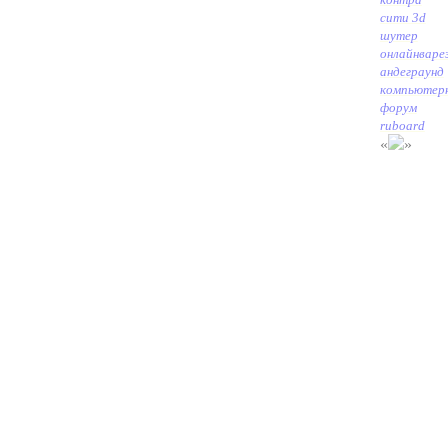
сити 3d
шутер
онлайн
варе
андеграунд
компьютер
форум
ruboard