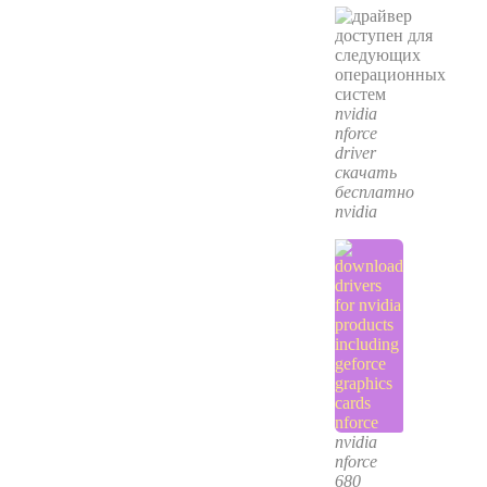
nvidia
nforce
driver
скачать
бесплатно
nvidia
nvidia
nforce
680