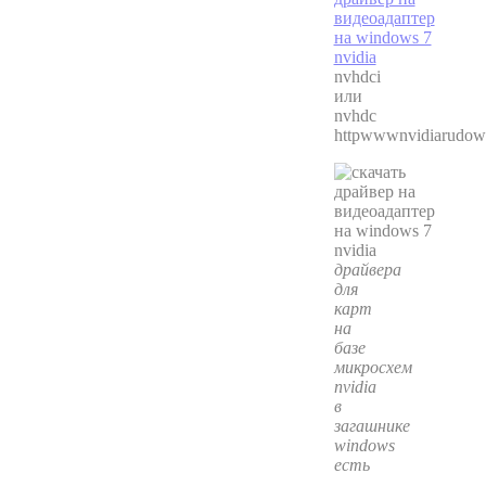
nvhdci
или
nvhdc
httpwwwnvidiarudow
драйвера
для
карт
на
базе
микросхем
nvidia
в
загашнике
windows
есть