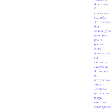
для fallout
4
консольные
команды
3drubikru
к
для
антивируса
avast free
pro is
premier
2016
onkeysru
зде
вы
сможете
загрузить
драйверы
на
популярные
модели
лазерных
принтеров
и мфу
samsung
xerox
прохо