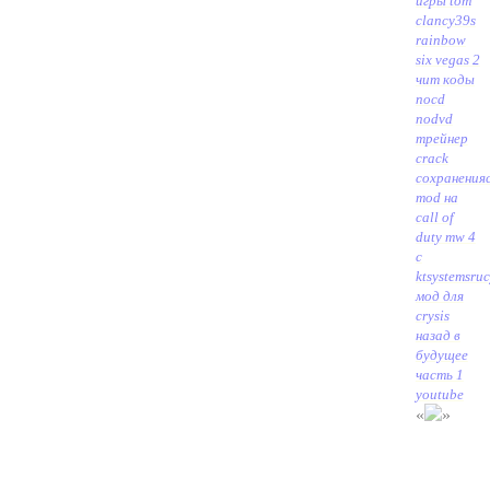
игры tom
clancy39s
rainbow
six vegas 2
чит коды
nocd
nodvd
трейнер
crack
сохранения
mod на
call of
duty mw 4
с
ktsystemsru
мод для
crysis
назад в
будущее
часть 1
youtube