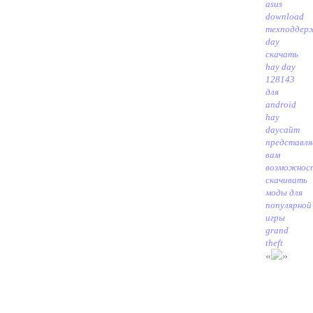
asus
download
техподдер
day
скачать
hay day
128143
для
android
hay
day
сайт
представл
вам
возможнос
скачивать
моды для
популярной
игры
grand
theft