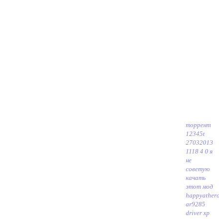
торрент
12345t
27032013
1118 4 0 я
не
советую
качать
этот мод
happy
ather
ar9285
driver xp